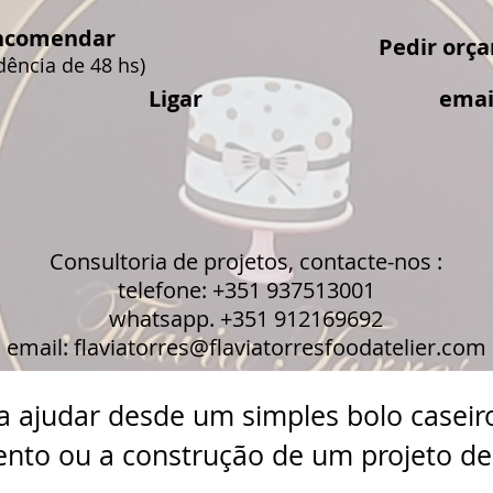
ncomendar
Pedir orç
dência de 48 hs)
Ligar
emai
Consultoria de projetos, contacte-nos :
telefone: +351 937513001
whatsapp. +351 912169692
email: flaviatorres@flaviatorresfoodatelier.com
a ajudar desde um simples bolo caseir
nto ou a construção de um projeto d