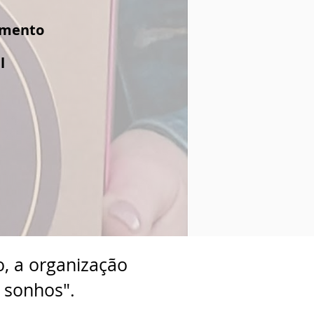
amento
l
o, a organização
e sonhos".