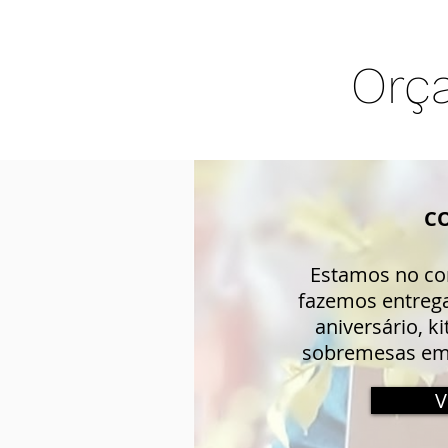
Orç
C
Estamos no co
fazemos entrega
aniversário, k
sobremesas em t
V