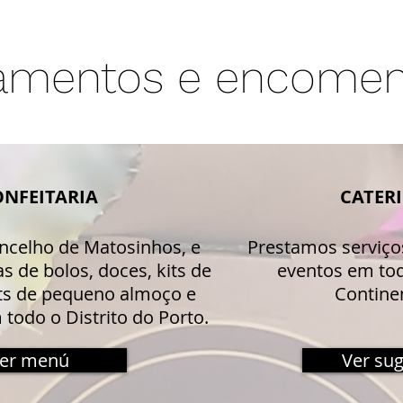
amentos e encome
ONFEITARIA
CATER
ncelho de Matosinhos, e
Prestamos serviços
s de bolos, doces, kits de
eventos em tod
its de pequeno almoço e
Continen
odo o Distrito do Porto.
er menú
Ver su