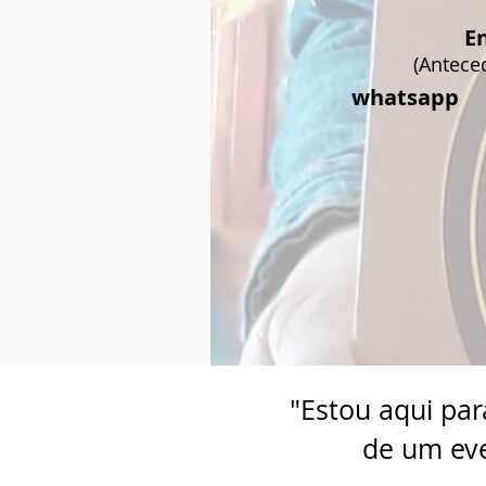
E
(Antece
whatsapp
"Estou aqui par
de um eve