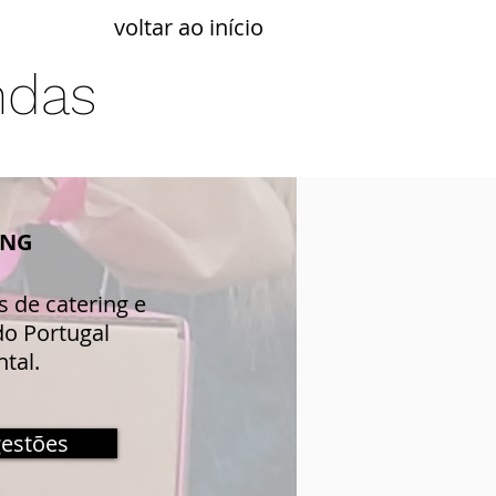
voltar ao início
ndas
ING
 de catering e
o Portugal
tal.
gestões