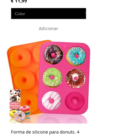
Preço
€ 11,99
Adicionar
Forma de silicone para donuts. 4