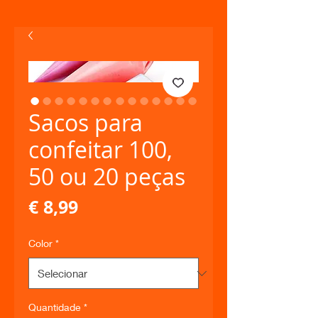
Sacos para
confeitar 100,
50 ou 20 peças
Preço
€ 8,99
Color
*
Quantidade
*